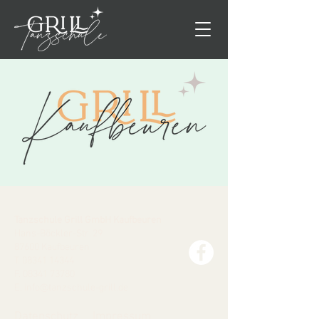
Tanzschule Grill GmbH Kaufbeuren
Hans-Böckler-Str. 29
87600 Kaufbeuren
T.
08341 14344
F.
08341 73780
E.
info@tanzschule-grill.de
Datenschutz
Impressum